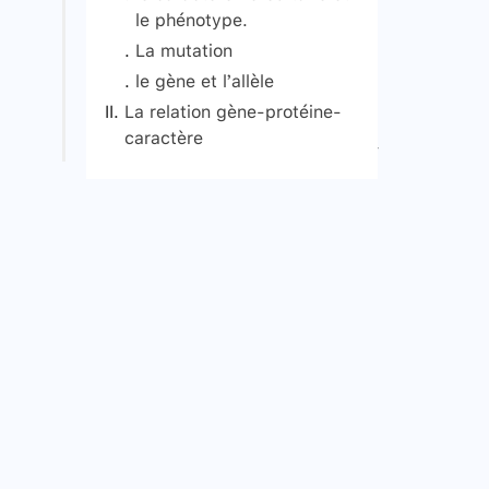
le phénotype.
La mutation
le gène et l’allèle
Données expérimentales
La relation gène-protéine-
caractère
Signaler une erreur