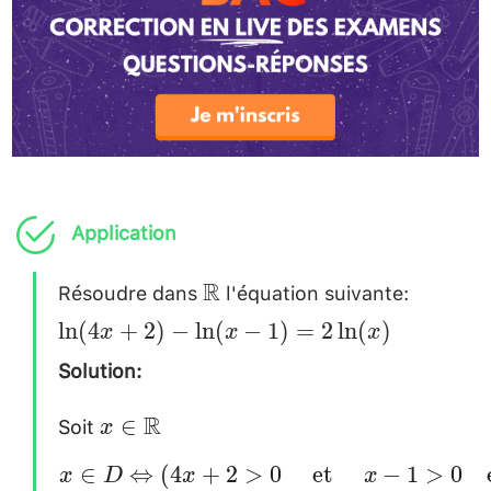
Application
Résoudre dans
l'équation suivante:
\mathbb{R}
\ln(4x+
R
\ln(x-
l
n
(
4
+
2
)
−
l
n
(
−
1
)
=
2
l
n
(
)
x
x
x
1)=2\l
Solution:
Soit
x\in
R
∈
x
\mathbb{R}
∈
⇔
(
4
+
2
>
0
et
−
1
>
0
\begin{aligned}
x
D
x
x