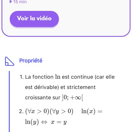
15 min
Voir la vidéo
Propriété
La fonction
est continue (car elle
\ln
l
n
est dérivable) et strictement
croissante sur
]0;+\infty[
]
0
;
+
∞
[
\\[0.2cm]
(\forall x>0)
(
∀
>
0
)
(
∀
>
0
)
l
n
(
)
=
x
y
x
(\forall y>0)
l
n
(
)
⇔
=
y
x
y
\quad