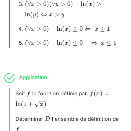
(\forall x>0)
(
∀
>
0
)
(
∀
>
0
)
l
n
(
)
>
\ln(x)=\ln(y)
x
y
x
(\forall y>0)
\Leftrightarrow
l
n
(
)
⇔
>
y
x
y
\quad
x=y \\[0.2cm]
(\forall
(
∀
>
0
)
l
n
(
)
≥
0
⇔
≥
1
\ln(x)>\ln(y)
x
x
x
x>0)\quad
\Leftrightarrow
(\forall
(
∀
>
0
)
l
n
(
)
≤
0
⇔
≤
1
x
x
x
\ln(x) \ge 0
x>y \\[0.2cm]
x>0)\quad
\Leftrightarrow
\ln(x) \le 0
x\ge 1 \\[0.2cm]
\quad
Application
\Leftrightarrow
x \le 1
Soit
la fonction définie par:
f
f(x)=
(
)
=
f
f
x
\ln(1+\sqrt{x
l
n
(
1
+
)
x
Déterminer
l'ensemble de définition de
D
f
D
\\
f