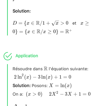
Solution:
et
D=\{x\in
~~x\geq 0\}
R
=
{
∈
/1
+
>
0
≥
D
x
x
x
\mathbb{R}/
{x\in
R
R
+
0
}
=
{
∈
/
≥
0
}
=
x
x
1+\sqrt{x}>
\mathbb{R
0 ~~
x\geq 0\}=
\mathbb{R
Application
Résoudre dans
l'équation suivante:
\mathbb{R}
~2\ln^{
R
(x)-3\
2
2
l
n
(
)
−
3
l
n
(
)
+
1
=
0
x
x
0 \\
Solution:
Posons:
X=
=
l
n
(
)
X
x
\ln(x)\\
On a:
~
\quad
2
(
>
0
)
2
−
3
+
1
=
0
x
X
X
(x>
2X^{2}-3X+1=
\Delta