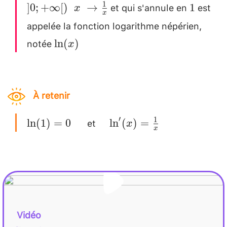
\in ]0;
et qui s'annule en
est
1
1
]
0
;
+
∞
[
)
→
1
x
x
+\infty[)
appelée la fonction logarithme népérien,
~~x
notée
\ln(x)
l
n
(
)
x
\rightarrow
\frac{1}
{x}
À retenir
et
\ln(1)=0\quad
\quad
′
1
l
n
(
1
)
=
0
l
n
(
)
=
x
x
\ln'(x)=\frac{1}
{x}
Vidéo