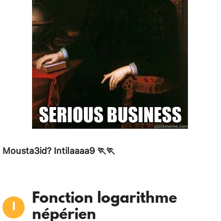
Mousta3id?
Intilaaaa9 🏃🏃
Fonction logarithme
népérien