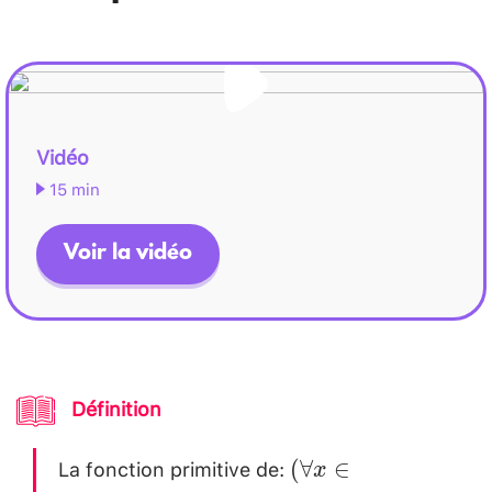
Vidéo
15 min
Voir la vidéo
Définition
La fonction primitive de:
(\forall x
(
∀
∈
x