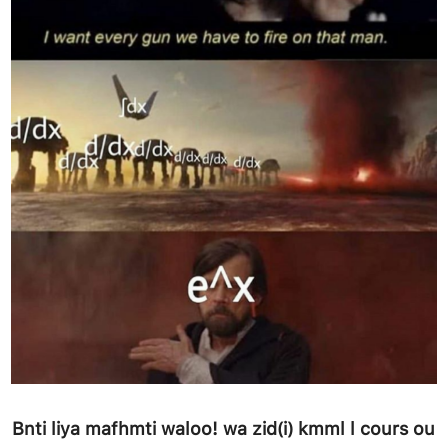
Bnti liya mafhmti waloo! wa zid(i) kmml l cours ou