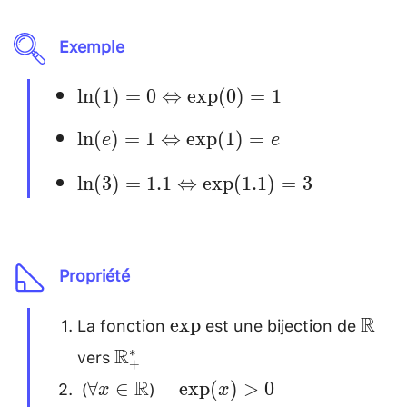
Exemple
\ln(1)=0
l
n
(
1
)
=
0
⇔
e
x
p
(
0
)
=
1
\Leftrightarrow
\ln(e)=1
l
n
(
)
=
1
⇔
e
x
p
(
1
)
=
e
e
\exp(0)=1 \\
\Leftrightarrow
[0.2cm]
\ln(3)=1.1
l
n
(
3
)
=
1.1
⇔
e
x
p
(
1.1
)
=
3
\exp(1)=e \\
\Leftrightarrow
[0.2cm]
\exp(1.1)=3
Propriété
La fonction
est une bijection de
\exp
\mat
R
e
x
p
vers
\mathbb{R}^*_+
R
∗
+
\\
(
)
\forall x \in
\quad
R
∀
∈
e
x
p
(
)
>
0
x
x