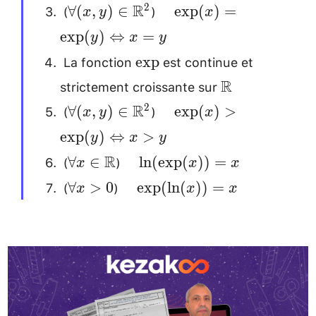
\mathbb{R}
\exp(x)>0
(
)
\forall (x,y)
\quad
R
2
∀
(
,
)
∈
e
x
p
(
)
=
x
y
x
\\
\in
\exp(x)=\exp(y)
e
x
p
(
)
⇔
=
y
x
y
\mathbb{R}^2
\Leftrightarrow
La fonction
est continue et
\exp
e
x
p
x=y \\
strictement croissante sur
\mathbb{R}\
R
(
)
\forall (x,y)
\quad
R
2
∀
(
,
)
∈
e
x
p
(
)
>
x
y
x
\in
\exp(x)>\exp(y)
e
x
p
(
)
⇔
>
y
x
y
\mathbb{R}^2
\Leftrightarrow
(
)
\forall x \in
\quad
R
∀
∈
l
n
(
e
x
p
(
))
=
x
x
x
x>y \\
\mathbb{R}
\ln(\exp(x))=x
(
)
\forall
\quad
∀
>
0
e
x
p
(
l
n
(
))
=
x
x
x
\\
x > 0
\exp(\ln(x))=x