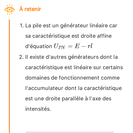
À retenir
La pile est un générateur linéaire car
sa caractéristique est droite affine
d'équation
U_{P
=
−
U
E
r
l
PN
N}=E-
Il existe d'autres générateurs dont la
r l
caractéristique est linéaire sur certains
domaines de fonctionnement comme
I'accumulateur dont la caractéristique
est une droite parallèle à l'axe des
intensités.