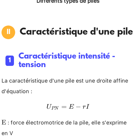
Différents types de piles
Caractéristique d'une pile
Caractéristique intensité -
tension
La caractéristique d'une pile est une droite affine
d'équation :
U_{P
=
−
U
E
r
I
PN
N}=E-
: force électromotrice de la pile, elle s'exprime
\mathrm{E}
E
r I
en V