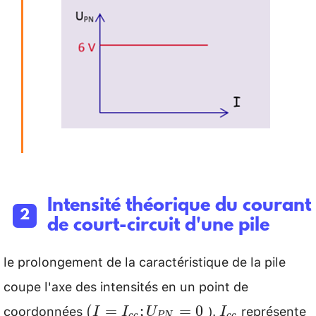
Intensité théorique du courant
de court-circuit d'une pile
le prolongement de la caractéristique de la pile
coupe l'axe des intensités en un point de
coordonnées
).
représente
\left(I=I_{c
I_{c
(
=
;
=
0
I
I
U
I
cc
PN
cc