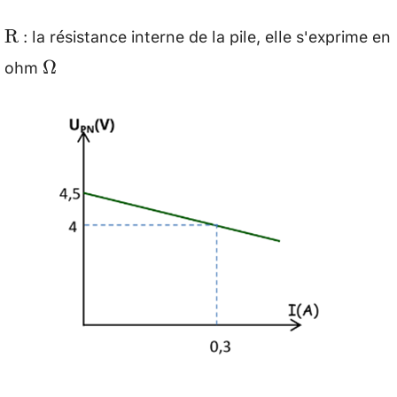
: la résistance interne de la pile, elle s'exprime en
\mathrm{R}
R
ohm
\Omega
Ω