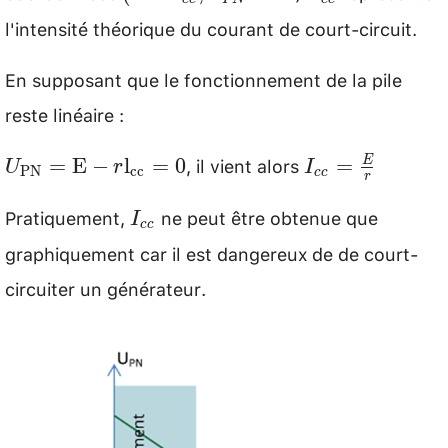
c} ; U_{P
c}
l'intensité théorique du courant de court-circuit.
N}=0\right.
En supposant que le fonctionnement de la pile
reste linéaire :
, il vient alors
U_{\mathrm{PN}}=\mathrm{E}-
I_{c
=
E
−
l
=
0
=
E
U
r
I
PN
cc
cc
r
r \mathrm{l}_{\mathrm{cc}}=0
c}=\frac{E}
Pratiquement,
ne peut être obtenue que
I_{c
I
{r}
cc
c}
graphiquement car il est dangereux de de court-
circuiter un générateur.