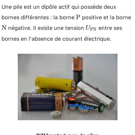
Une pile est un dipôle actif qui possède deux
bornes différentes : Ia borne
positive et la borne
\mathrm{P}
\
P
négative. II existe une tension
entre ses
U_{\mathrm{P
N
U
PN
bornes en l'absence de courant électrique.