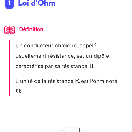
Loi d'Ohm
Définition
Un conducteur ohmique, appelé
usuellement résistance, est un dipôle
caractérisé par sa résistance
\mathbf{R}
R
L'unité de la résistance
est l'ohm noté
\mathrm{R}
\bol
R
.
Ω