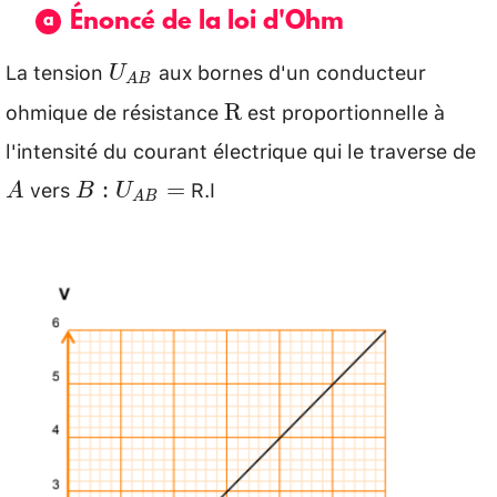
Énoncé de la loi d'Ohm
La tension
aux bornes d'un conducteur
U_{A
U
A
B
B}
ohmique de résistance
est proportionnelle à
\mathrm{R}
R
l'intensité du courant électrique qui le traverse de
A
vers
R.I
B:
:
=
A
B
U
A
B
U_{A
B}=