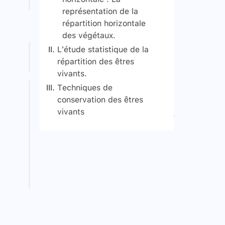
représentation de la
répartition horizontale
des végétaux.
L’étude statistique de la
répartition des êtres
vivants.
Techniques de
L’étude statistique des
conservation des êtres
végétaux
vivants
L’étude statistique des
Déterminer la surface de
Signaler une erreur
animaux
l’étude : L’aire minimale
des relevés
Dénombrement des
L’exploitation des
espèces animales
données des relevées
Exploitation des
données des relevés