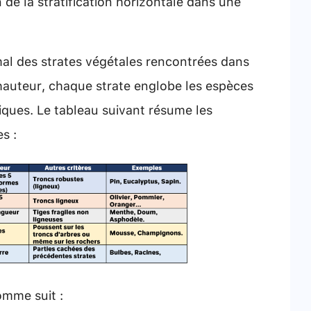
 de la stratification horizontale dans une
l des strates végétales rencontrées dans
e hauteur, chaque strate englobe les espèces
iques. Le tableau suivant résume les
s :
omme suit :