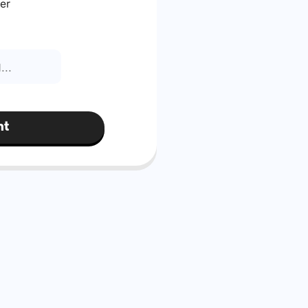
er
nt