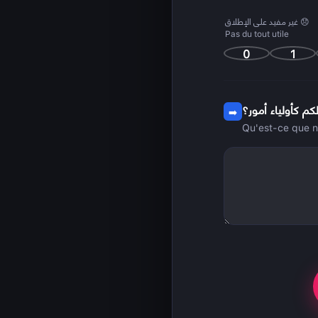
😞 غير مفيد على الإطلاق
Pas du tout utile
0
1
كم كأولياء أمور؟
➡️
Qu'est-ce que n