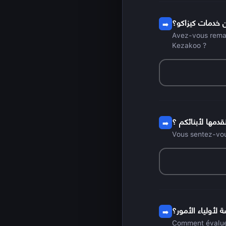
ن خدمات كيزاكو؟
➡️
Avez-vous remar
Kezakoo ?
دمها لأبنائكم ؟
➡️
Vous sentez-vou
أولياء الأمور؟
➡️
Comment évaluez-