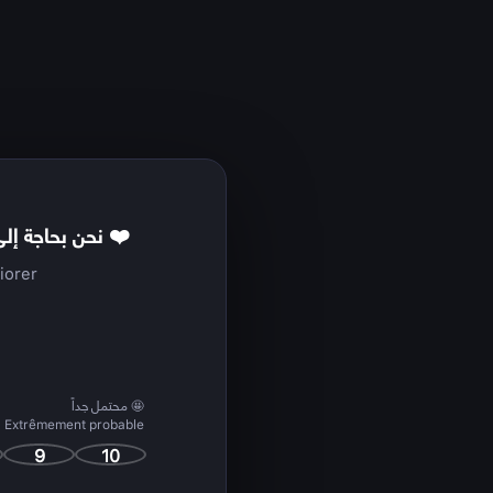
نحن بحاجة إل
❤️
iorer
محتمل جداً 🤩
Extrêmement probable
9
10