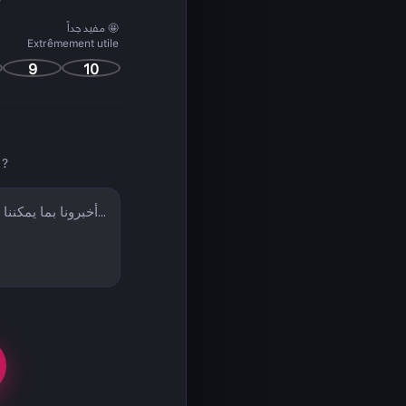
مفيد جداً 🤩
Extrêmement utile
9
10
 ?