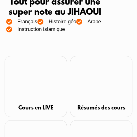
Tout pour assurer une
SVT
super note au JIHAOUI
Sciences de l'ingénieur
Français
Histoire géo
Arabe
Instruction islamique
Anglais
Philosophie
Economie générale
Comptabilité
Organisation des entreprises
Résumés des cours
Cours en LIVE