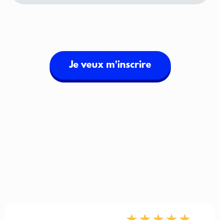
Je veux m'inscrire
★
★
★
★
★