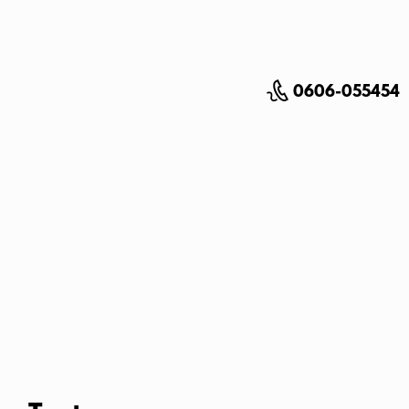
0606-055454
Salam 💖
Choisis la matière que tu veux 🙏
Maths
Physique Chimie