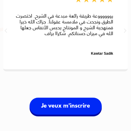
رووووووعة طريقة رائعة مبدعة في الشرح. اختصرت
الطرق ونجحت في ملامسة عقولنا. جزاك الله خيرا
فمنهجية الشرح و المونتاج يحبس الأنفاس جعلها
الله في ميزان حسناتكم. شكراا بزاف
Kawtar Sadik
Je veux m'inscrire