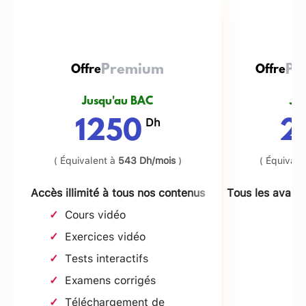
Premium + Chat + Lives
Premium
Premiu
Pr
Offre
Offre
Offre
Jusqu'à la fin du semestre
Jusqu'au BAC
Jusqu'à l
Ju
Dh
Dh
Dh
1490
1250
2
1760
( Équivalent à
543 Dh/mois
)
( Équivale
Tous les avantages de l'offre Premium
Tous les avant
Accès illimité à tous nos contenus
Tous les avant
+
Cours vidéo
Exercices vidéo
Tests interactifs
Examens corrigés
Téléchargement de