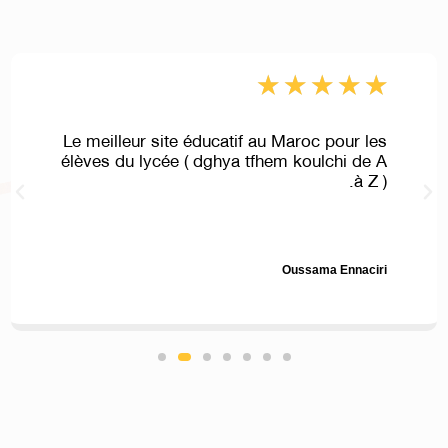
★
★
★
★
★
Le meilleur site éducatif au Maroc pour les
élèves du lycée ( dghya tfhem koulchi de A
à Z ).
Oussama Ennaciri