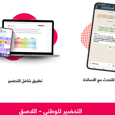
لتحدث مع الأساتذة
تطبيق شامل للتحضير
التحضير للوطني - اللاصق