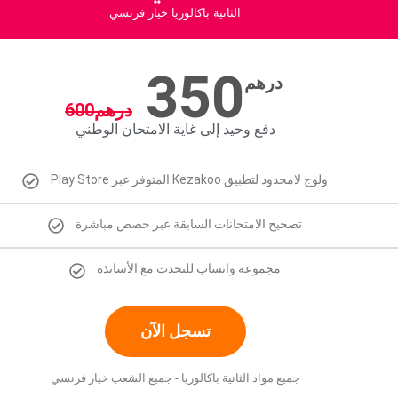
الثانية باكالوريا خيار فرنسي
350
درهم
درهم
600
دفع وحيد إلى غاية الامتحان الوطني
Play Store المتوفر عبر Kezakoo ولوج لامحدود لتطبيق
تصحيح الامتحانات السابقة عبر حصص مباشرة
مجموعة واتساب للتحدث مع الأساتذة
تسجل الآن
جميع مواد الثانية باكالوريا - جميع الشعب خيار فرنسي