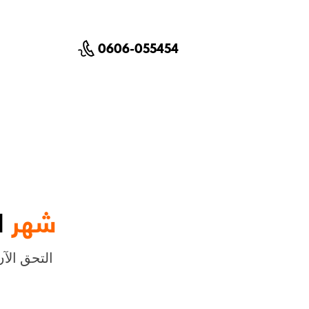
0606-055454
شهر
ل
التحق الآ