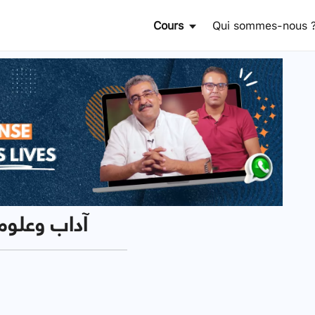
Cours
Qui sommes-nous 
1ère année bac آداب