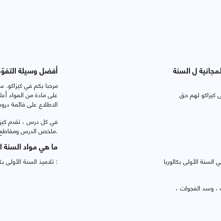
مجانية ل السنة
أفضل وسيلة التفوّق
مرحبا بكم في كيزاكو. س
لى كيزاكو لهم حق
على مادة من المواد أعلا
الاطلاع على قائمة درو
في كل درس ، تقدم كيزاكو
ملخص الدرس ومقاطع فيديو وتمارين واختبارات تفاعلية.
ما هي مواد السنة ال
 السنة الأولى بكالوريا
تلاميذ السنة الأولى بكالوريا آداب وعلوم إنسانية دراسة المواد التالية :
ك ، وسد الفجوات ،