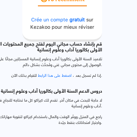
Vu récemment
Crée un compte
gratuit
sur
Kezakoo pour mieux réviser
قم بإنشاء حساب مجاني اليوم لفتح جميع المحتويات ال
الأولى بكالوريا آداب وعلوم إنسانية
تلاميذ السنة الأولى بكالوريا آداب وعلوم إنسانية المسجّلين مجانًا ع
الوصول إلى محتوى مجاني غني ومُحدَّث بشكل دائم.
للقيام بذلك الآن.
إذا لم تسجل بعد ،
اضغط على هذا الرابط
دروس الدعم السنة الأولى بكالوريا آداب وعلوم إنسانية
لا حاجة للبحث في مكان آخر. تقدم لك كيزاكو كل ما تحتاجه للنجاح في
آداب وعلوم إنسانية.
راجع في المنزل ووفّر الوقت والمال باستخدام كيزاكو لتقوية مهارات
واجتياز امتحاناتك بنقط جيّدة.