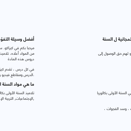
مجانية ل السنة
أفضل وسيلة التفوّق
مرحبا بكم في كيزاكو. س
اكو لهم حق الوصول إلى
من المواد أعلاه، تلاميذ
دروس هذه المادة
في كل درس ، تقدم كيزاك
الدرس ومقاطع فيديو وتمارين واختبارات تفاعلية.
ما هي مواد السنة ال
 السنة الأولى بكالوريا
تلاميذ السنة الأولى بكالو
والأرض, الرياضيات, Français, الإجتماعيات, التربية الإسلامية, اللغة العربية,
ك ، وسد الفجوات ،