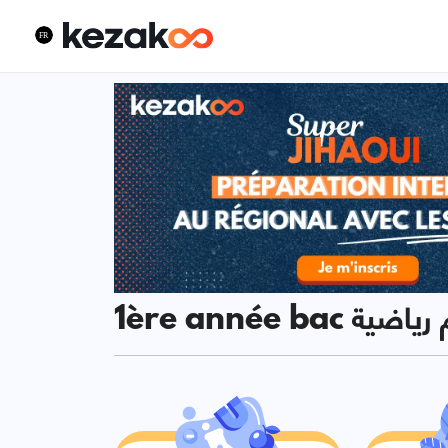
1ère  علوم رياضية