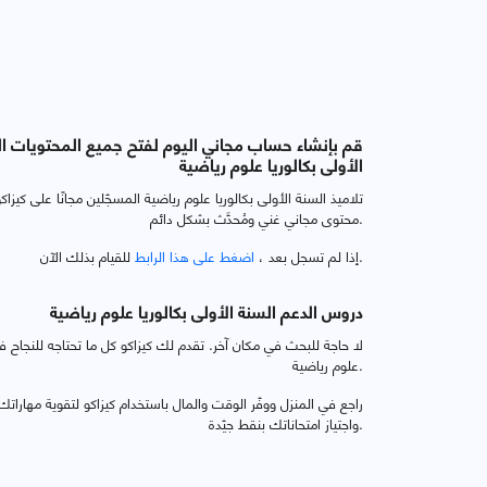
قم بإنشاء حساب مجاني اليوم لفتح جميع المحتويات ال
الأولى بكالوريا علوم رياضية
تلاميذ السنة الأولى بكالوريا علوم رياضية المسجّلين مجانًا على كيز
محتوى مجاني غني ومُحدَّث بشكل دائم.
للقيام بذلك الآن.
إذا لم تسجل بعد ،
اضغط على هذا الرابط
دروس الدعم السنة الأولى بكالوريا علوم رياضية
لا حاجة للبحث في مكان آخر. تقدم لك كيزاكو كل ما تحتاجه للنجاح في
علوم رياضية.
راجع في المنزل ووفّر الوقت والمال باستخدام كيزاكو لتقوية مهارات
واجتياز امتحاناتك بنقط جيّدة.