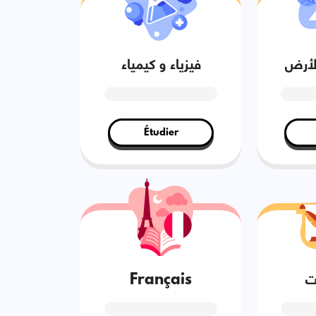
الأرض
فيزياء و كيمياء
Étudier
ت
Français