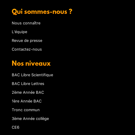
Qui sommes-nous ?
Nous connaître
L'équipe
Revue de presse
Contactez-nous
Nos niveaux
BAC Libre Scientifique
BAC Libre Lettres
2ème Année BAC
1ère Année BAC
Tronc commun
3ème Année collège
CE6