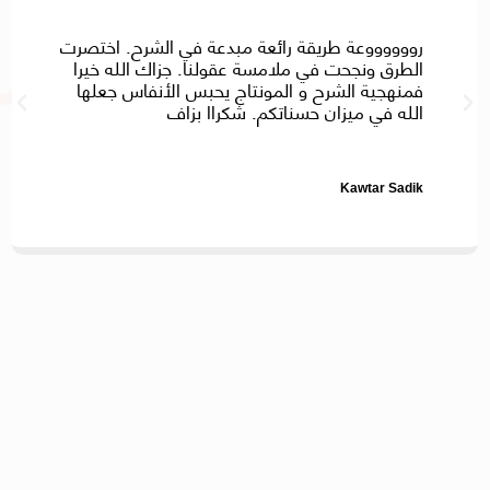
رووووووعة طريقة رائعة مبدعة في الشرح. اختصرت
الطرق ونجحت في ملامسة عقولنا. جزاك الله خيرا
فمنهجية الشرح و المونتاج يحبس الأنفاس جعلها
الله في ميزان حسناتكم. شكراا بزاف
Kawtar Sadik