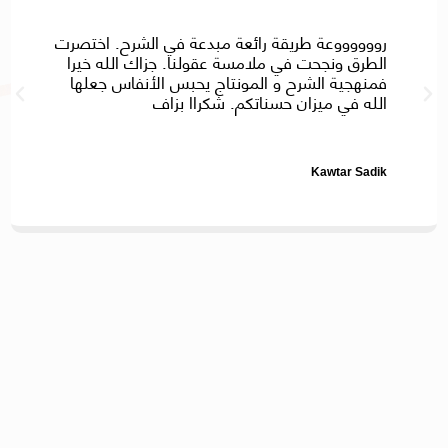
رووووووعة طريقة رائعة مبدعة في الشرح. اختصرت
الطرق ونجحت في ملامسة عقولنا. جزاك الله خيرا
فمنهجية الشرح و المونتاج يحبس الأنفاس جعلها
الله في ميزان حسناتكم. شكراا بزاف
Kawtar Sadik