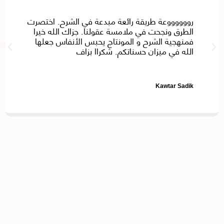
رووووووعة طريقة رائعة مبدعة في الشرح. اختصرت
الطرق ونجحت في ملامسة عقولنا. جزاك الله خيرا
فمنهجية الشرح و المونتاج يحبس الأنفاس جعلها
الله في ميزان حسناتكم. شكراا بزاف
Kawtar Sadik