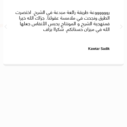
رووووووعة طريقة رائعة مبدعة في الشرح. اختصرت
الطرق ونجحت في ملامسة عقولنا. جزاك الله خيرا
فمنهجية الشرح و المونتاج يحبس الأنفاس جعلها
الله في ميزان حسناتكم. شكراا بزاف
Kawtar Sadik