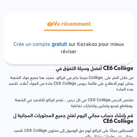
Vu récemment
Crée un compte
gratuit
sur Kezakoo pour mieux
réviser
أفضل وسيلة التفوّق في CE6 Collège
مرحبا بكم في كيزاكو. ستجد هنا جميع مواد الشعبة Collège. من خلال النقر على
مادة من المواد أعلاه، تلاميذ CE6 Collège يمكن لهم الاطلاع على قائمة دروس
هذه المادة
في كل درس ، تقدم كيزاكو للتلاميذ في الشعبة CE6 Collège ملخص الدرس
ومقاطع فيديو وتمارين واختبارات تفاعلية.
قم بإنشاء حساب مجاني اليوم لفتح جميع المحتويات المجانية ل
CE6 Collège
تلاميذ CE6 Collège المسجّلين مجانًا على كيزاكو لهم حق الوصول إلى محتوى
مجاني غني ومُحدَّث بشكل دائم.