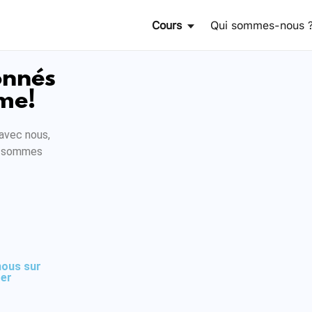
Cours
Qui sommes-nous 
onnés
rme!
avec nous,
us sommes
nous sur
er