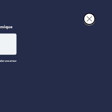
somique
ler une erreur