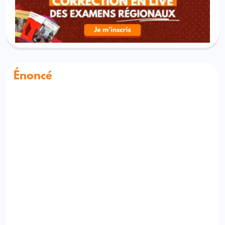
Énoncé