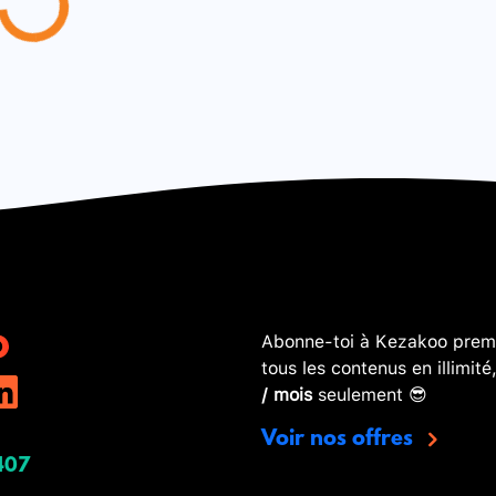
Abonne-toi à Kezakoo premi
tous les contenus en illimité
/ mois
seulement 😎
Voir nos offres
407