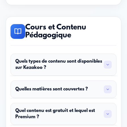
Cours et Contenu
Pédagogique
Quels types de contenu sont disponibles
sur Kezakoo ?
Kezakoo propose plusieurs types de
contenus pour optimiser ton apprentissage :
Quelles matières sont couvertes ?
Vidéos explicatives
– Des cours en vidéo
Kezakoo couvre les matières principales du
clairs et détaillés pour chaque leçon
BAC marocain :
Quel contenu est gratuit et lequel est
Fiches de cours
– Des résumés écrits
Premium ?
Maths
complets à consulter et réviser