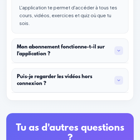
L'application te permet d'accéder à tous tes
cours, vidéos, exercices et quiz où que tu
sois.
Mon abonnement fonctionne-t-il sur
l'application ?
Oui ! Ton abonnement est lié à ton compte,
pas à l'appareil. Tu peux te connecter sur :
Puis-je regarder les vidéos hors
connexion ?
Le site web
Pour le moment, les vidéos nécessitent une
L'application iOS
connexion internet. Cependant, tu peux
L'application Android
accéder aux fiches de cours et quiz même
Ta progression est synchronisée entre tous
avec une connexion lente.
Tu as d'autres questions
tes appareils.
?