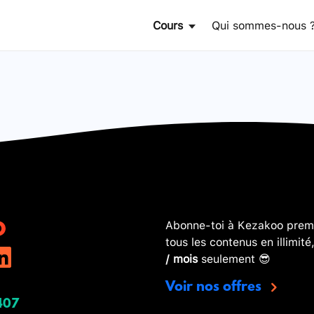
Cours
Qui sommes-nous 
Abonne-toi à Kezakoo premi
tous les contenus en illimité
/ mois
seulement 😎
Voir nos offres
407