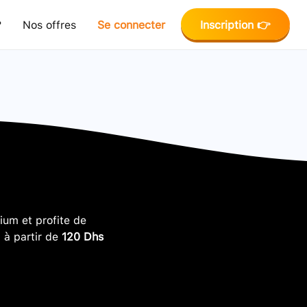
?
Nos offres
Se connecter
Inscription 👉
um et profite de
, à partir de
120 Dhs