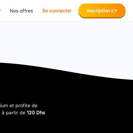
?
Nos offres
Se connecter
Inscription 👉
um et profite de
, à partir de
120 Dhs