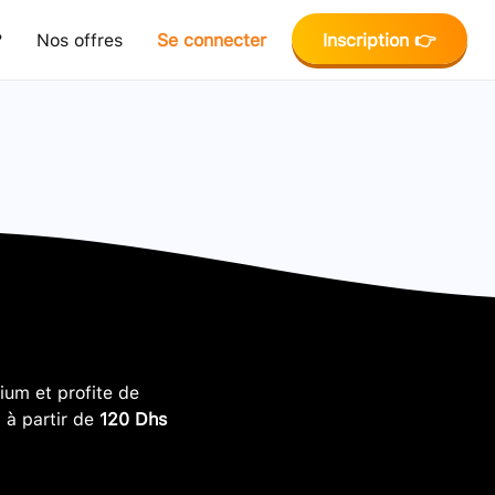
?
Nos offres
Se connecter
Inscription 👉
um et profite de
, à partir de
120 Dhs