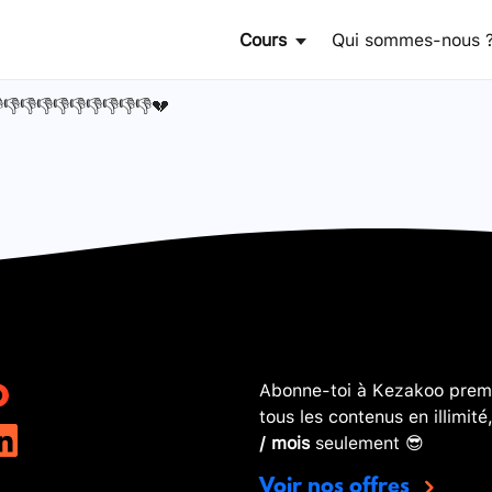
Cours
Qui sommes-nous 
👎👎👎👎👎👎👎👎👎💔
Abonne-toi à Kezakoo premi
tous les contenus en illimité
/ mois
seulement 😎
Voir nos offres