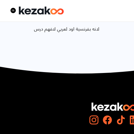
لانه بفرنسية اود لعربي لافهم درس