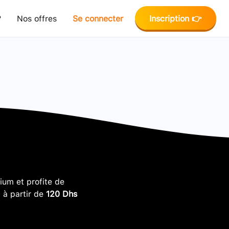
?
Nos offres
Se connecter
Inscription 👉
um et profite de
, à partir de
120 Dhs