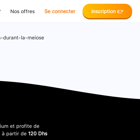
?
Nos offres
Se connecter
Inscription 👉
s-durant-la-meiose
um et profite de
, à partir de
120 Dhs