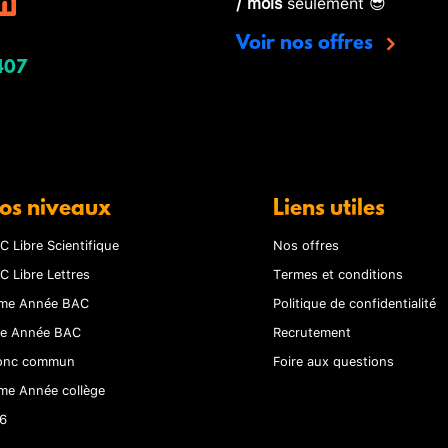
/ mois
seulement 😎
Voir nos offres
407
os niveaux
Liens utiles
C Libre Scientifique
Nos offres
C Libre Lettres
Termes et conditions
me Année BAC
Politique de confidentialité
re Année BAC
Recrutement
onc commun
Foire aux questions
me Année collège
6