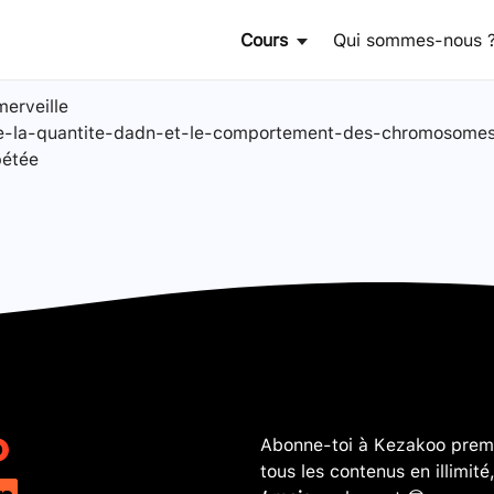
Cours
Qui sommes-nous 
merveille
n-de-la-quantite-dadn-et-le-comportement-des-chromosome
pétée
Abonne-toi à Kezakoo premi
tous les contenus en illimité