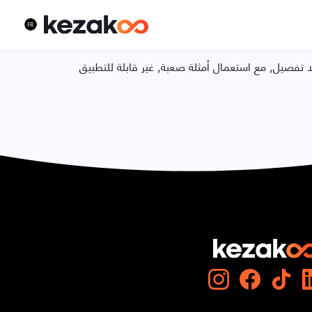
 تفصيل, مع استعمال أمثلة صعبة, غير قابلة للتطبيق