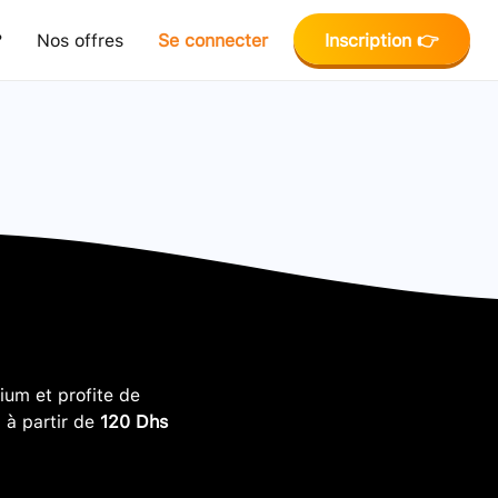
?
Nos offres
Se connecter
Inscription 👉
um et profite de
, à partir de
120 Dhs