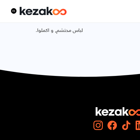
.لباس محتشم, و اكملوا