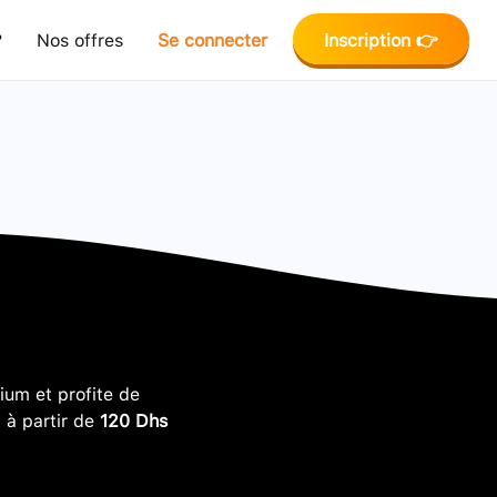
?
Nos offres
Se connecter
Inscription 👉
um et profite de
, à partir de
120 Dhs