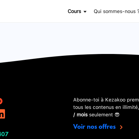
Cours
Qui sommes-nous 
Abonne-toi à Kezakoo premi
tous les contenus en illimité
/ mois
seulement 😎
Voir nos offres
407