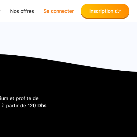
?
Nos offres
Se connecter
Inscription 👉
um et profite de
, à partir de
120 Dhs