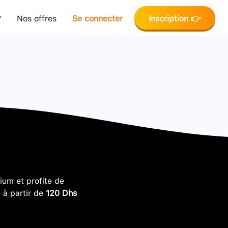
?
Nos offres
Se connecter
Inscription 👉
um et profite de
, à partir de
120 Dhs