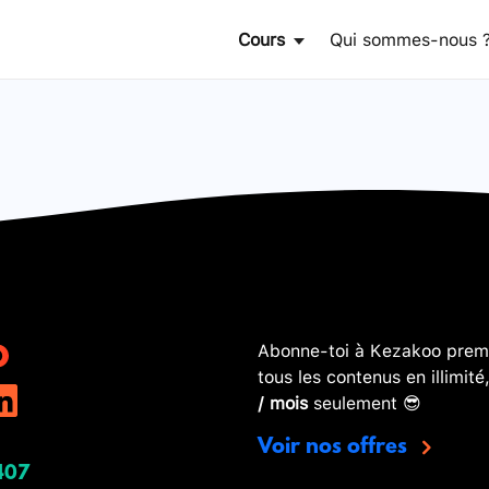
Cours
Qui sommes-nous 
Abonne-toi à Kezakoo premi
tous les contenus en illimité
/ mois
seulement 😎
Voir nos offres
407