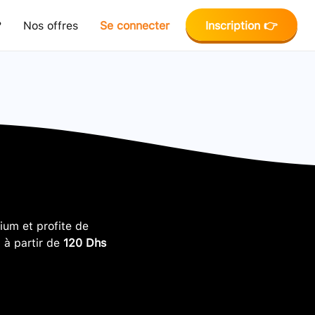
?
Nos offres
Se connecter
Inscription 👉
um et profite de
, à partir de
120 Dhs