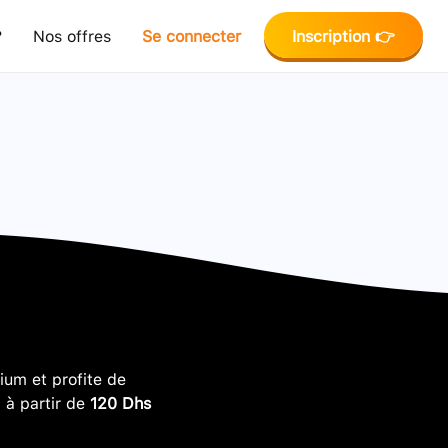
?
Nos offres
Se connecter
Inscription 👉
um et profite de
, à partir de
120 Dhs