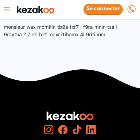
Se connecter
monsieur wax momkin tb9a txr7 l f9ra mnin tsali
9raytha ? 7inti bzf maxr7tihomx 4i 9ritihom