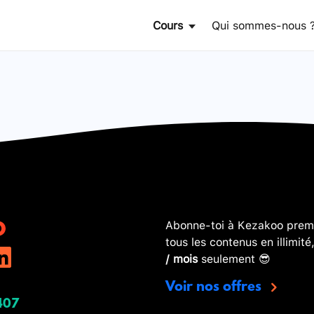
Cours
Qui sommes-nous 
Abonne-toi à Kezakoo premi
tous les contenus en illimité
/ mois
seulement 😎
Voir nos offres
407