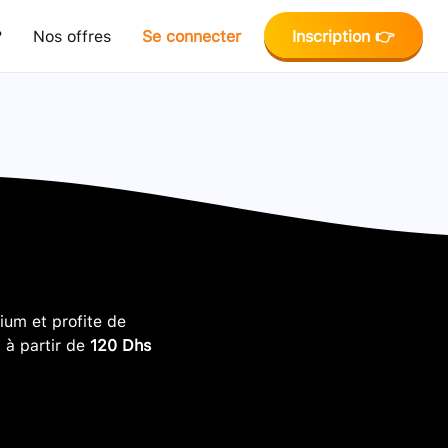
?
Nos offres
Se connecter
Inscription 👉
um et profite de
, à partir de
120 Dhs