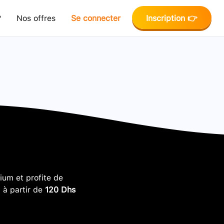
?
Nos offres
Se connecter
Inscription 👉
um et profite de
, à partir de
120 Dhs