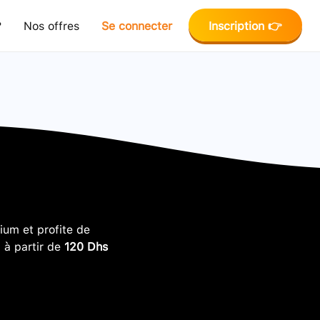
?
Nos offres
Se connecter
Inscription 👉
um et profite de
, à partir de
120 Dhs