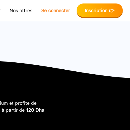
?
Nos offres
Se connecter
Inscription 👉
um et profite de
, à partir de
120 Dhs