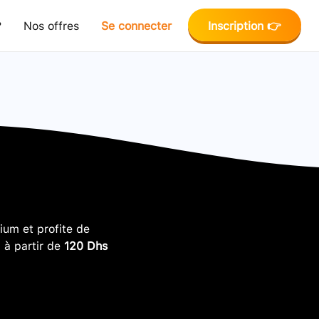
?
Nos offres
Se connecter
Inscription 👉
um et profite de
, à partir de
120 Dhs