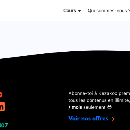
Cours
Qui sommes-nous 
Abonne-toi à Kezakoo premi
tous les contenus en illimité
/ mois
seulement 😎
Voir nos offres
407