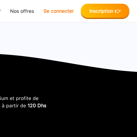
?
Nos offres
Se connecter
Inscription 👉
um et profite de
, à partir de
120 Dhs