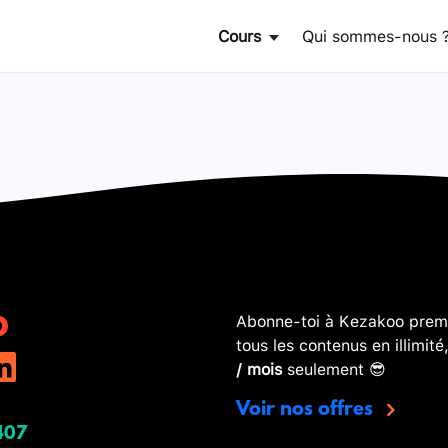
Cours
Qui sommes-nous 
Abonne-toi à Kezakoo premi
tous les contenus en illimité
/ mois
seulement 😎
Voir nos offres
407