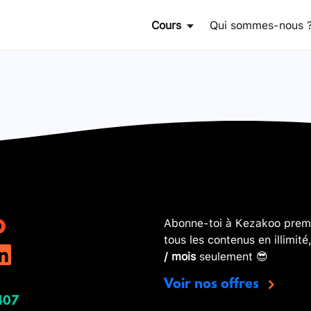
Cours
Qui sommes-nous 
Abonne-toi à Kezakoo premi
tous les contenus en illimité
/ mois
seulement 😎
Voir nos offres
407