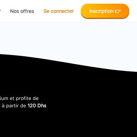
?
Nos offres
Se connecter
Inscription 👉
um et profite de
, à partir de
120 Dhs