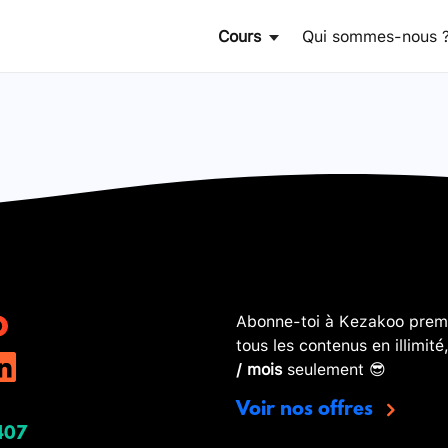
Cours
Qui sommes-nous 
Abonne-toi à Kezakoo premi
tous les contenus en illimité
/ mois
seulement 😎
Voir nos offres
407