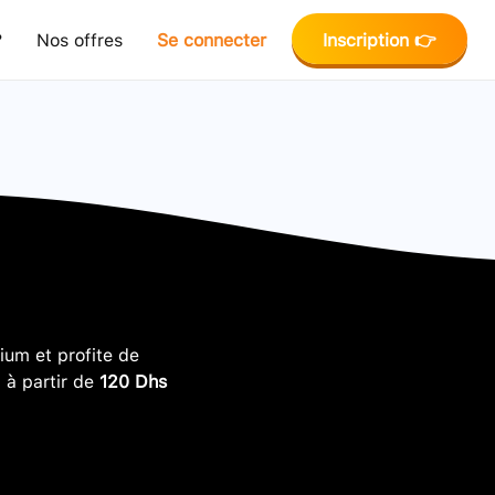
?
Nos offres
Se connecter
Inscription 👉
um et profite de
, à partir de
120 Dhs