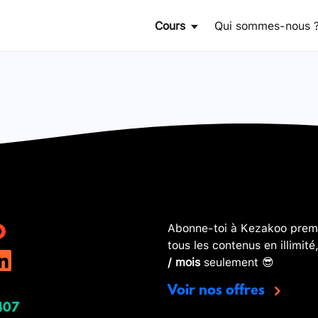
Cours
Qui sommes-nous 
Abonne-toi à Kezakoo premi
tous les contenus en illimité
/ mois
seulement 😎
Voir nos offres
407