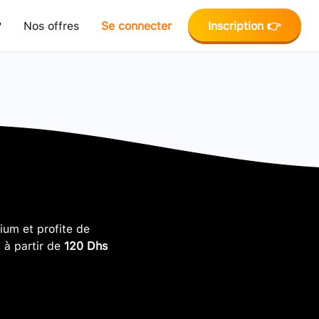
?
Nos offres
Se connecter
Inscription 👉
um et profite de
, à partir de
120 Dhs