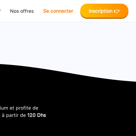
?
Nos offres
Se connecter
Inscription 👉
um et profite de
, à partir de
120 Dhs