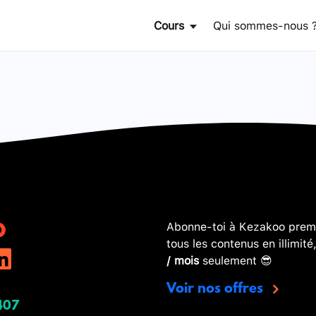
Cours
Qui sommes-nous 
Abonne-toi à Kezakoo premi
tous les contenus en illimité
/ mois
seulement 😎
Voir nos offres
407