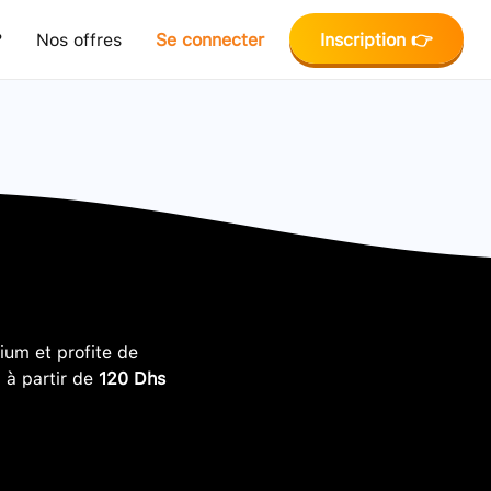
?
Nos offres
Se connecter
Inscription 👉
um et profite de
, à partir de
120 Dhs