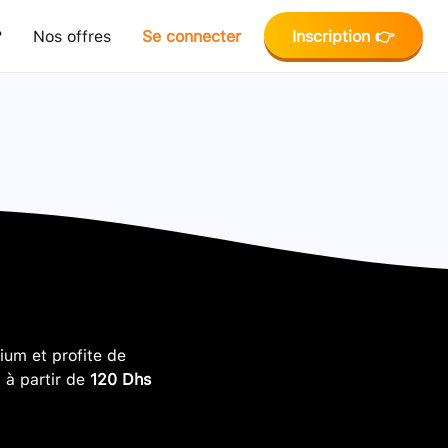
?
Nos offres
Se connecter
Inscription 👉
um et profite de
, à partir de
120 Dhs