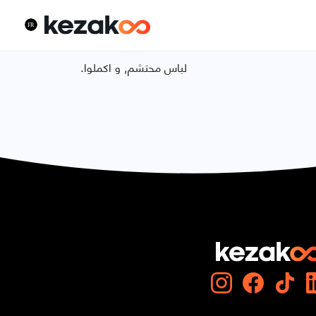
.لباس محتشم, و اكملوا