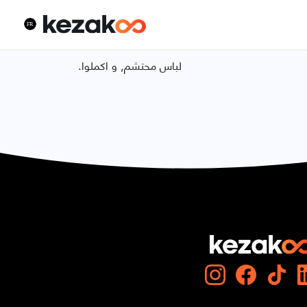
.لباس محتشم, و اكملوا