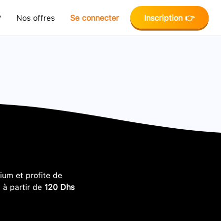
?
Nos offres
Se connecter
Inscription 👉
um et profite de
, à partir de
120 Dhs