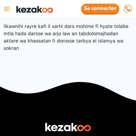
Se connecter
likawnihi rayre kafi li xarhi dars mohime fi hyate tolabe
mtla hada darsse wa arjo law an tabdolomajhodan
aktare wa khassatan fi dorosse tarbya el islamya wa
xokran